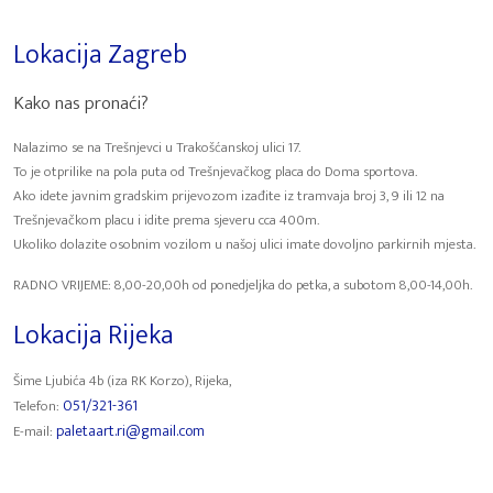
Lokacija Zagreb
Kako nas pronaći?
Nalazimo se na Trešnjevci u Trakošćanskoj ulici 17.
To je otprilike na pola puta od Trešnjevačkog placa do Doma sportova.
Ako idete javnim gradskim prijevozom izađite iz tramvaja broj 3, 9 ili 12 na
Trešnjevačkom placu i idite prema sjeveru cca 400m.
Ukoliko dolazite osobnim vozilom u našoj ulici imate dovoljno parkirnih mjesta.
RADNO VRIJEME: 8,00-20,00h od ponedjeljka do petka, a subotom 8,00-14,00h.
Lokacija Rijeka
Šime Ljubića 4b (iza RK Korzo), Rijeka,
051/321-361
Telefon:
paletaart.ri@gmail.com
E-mail: