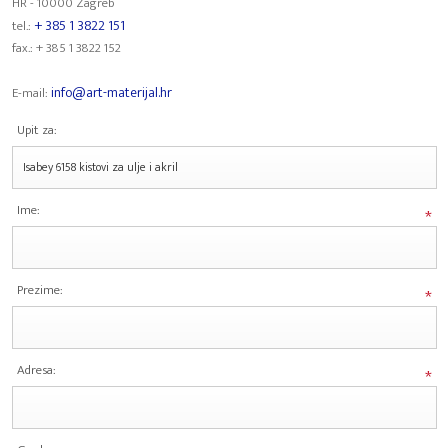
HR - 10000 Zagreb
+ 385 1 3822 151
tel.:
fax.: + 385 1 3822 152
info@art-materijal.hr
E-mail:
Upit za:
Ime:
*
Prezime:
*
Adresa:
*