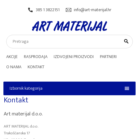
385 1 3822151
info@art-materijal.hr
AKCIJE
RASPRODAJA
IZDVOJENI PROIZVODI
PARTNERI
O NAMA
KONTAKT
Izbornik kategorija
Izbornik kategorija
Kontakt
Art materijal d.o.o.
ART MATERIJAL d.o.o.
Trakošćanska 17