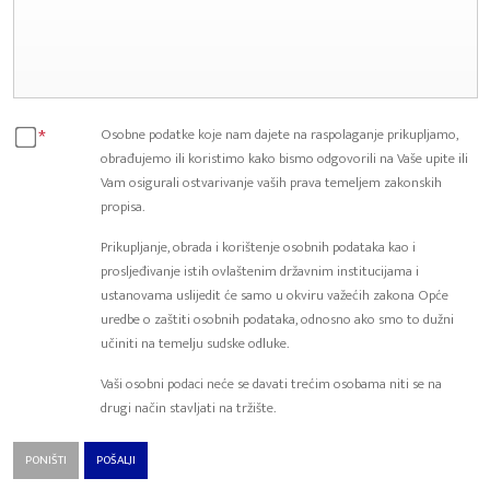
*
Osobne podatke koje nam dajete na raspolaganje prikupljamo,
obrađujemo ili koristimo kako bismo odgovorili na Vaše upite ili
Vam osigurali ostvarivanje vaših prava temeljem zakonskih
propisa.
Prikupljanje, obrada i korištenje osobnih podataka kao i
prosljeđivanje istih ovlaštenim državnim institucijama i
ustanovama uslijedit će samo u okviru važećih zakona Opće
uredbe o zaštiti osobnih podataka, odnosno ako smo to dužni
učiniti na temelju sudske odluke.
Vaši osobni podaci neće se davati trećim osobama niti se na
drugi način stavljati na tržište.