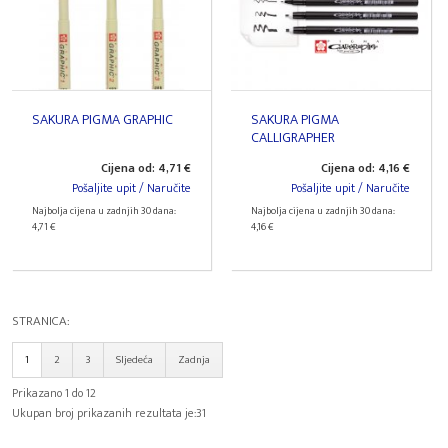
SAKURA PIGMA GRAPHIC
SAKURA PIGMA
CALLIGRAPHER
Cijena od: 4,71 €
Cijena od: 4,16 €
Pošaljite upit / Naručite
Pošaljite upit / Naručite
Najbolja cijena u zadnjih 30 dana:
Najbolja cijena u zadnjih 30 dana:
4,71 €
4,16 €
STRANICA:
1
2
3
Sljedeća
Zadnja
Prikazano 1 do 12
Ukupan broj prikazanih rezultata je:31