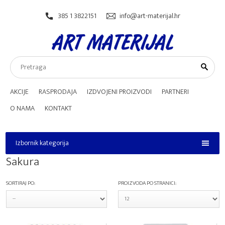
385 1 3822151
info@art-materijal.hr
AKCIJE
RASPRODAJA
IZDVOJENI PROIZVODI
PARTNERI
O NAMA
KONTAKT
Izbornik kategorija
Izbornik kategorija
Sakura
SORTIRAJ PO:
PROIZVODA PO STRANICI: