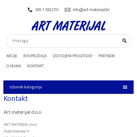
385 1 3822151
info@art-materijal.hr
AKCIJE
RASPRODAJA
IZDVOJENI PROIZVODI
PARTNERI
O NAMA
KONTAKT
Izbornik kategorija
Izbornik kategorija
Kontakt
Art materijal d.o.o.
ART MATERIJAL d.o.o.
Trakošćanska 17