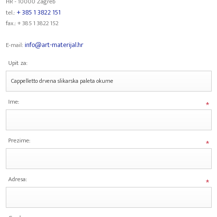
HR - 10000 Zagreb
+ 385 1 3822 151
tel.:
fax.: + 385 1 3822 152
info@art-materijal.hr
E-mail:
Upit za:
Ime:
*
Prezime:
*
Adresa:
*