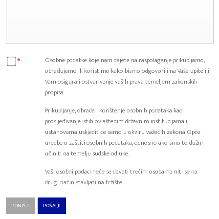
*
Osobne podatke koje nam dajete na raspolaganje prikupljamo,
obrađujemo ili koristimo kako bismo odgovorili na Vaše upite ili
Vam osigurali ostvarivanje vaših prava temeljem zakonskih
propisa.
Prikupljanje, obrada i korištenje osobnih podataka kao i
prosljeđivanje istih ovlaštenim državnim institucijama i
ustanovama uslijedit će samo u okviru važećih zakona Opće
uredbe o zaštiti osobnih podataka, odnosno ako smo to dužni
učiniti na temelju sudske odluke.
Vaši osobni podaci neće se davati trećim osobama niti se na
drugi način stavljati na tržište.