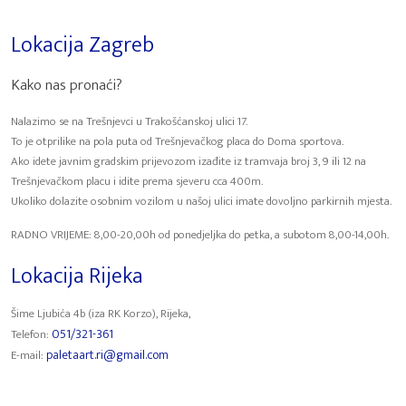
Lokacija Zagreb
Kako nas pronaći?
Nalazimo se na Trešnjevci u Trakošćanskoj ulici 17.
To je otprilike na pola puta od Trešnjevačkog placa do Doma sportova.
Ako idete javnim gradskim prijevozom izađite iz tramvaja broj 3, 9 ili 12 na
Trešnjevačkom placu i idite prema sjeveru cca 400m.
Ukoliko dolazite osobnim vozilom u našoj ulici imate dovoljno parkirnih mjesta.
RADNO VRIJEME: 8,00-20,00h od ponedjeljka do petka, a subotom 8,00-14,00h.
Lokacija Rijeka
Šime Ljubića 4b (iza RK Korzo), Rijeka,
051/321-361
Telefon:
paletaart.ri@gmail.com
E-mail: