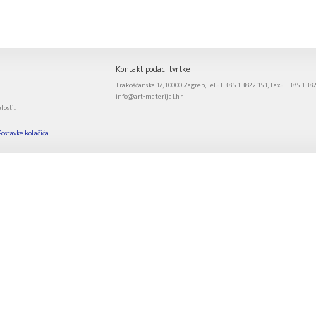
Kontakt podaci tvrtke
Trakošćanska 17, 10000 Zagreb, Tel.: + 385 1 3822 151, Fax.: + 385 1 38
info@art-materijal.hr
losti.
Postavke kolačića