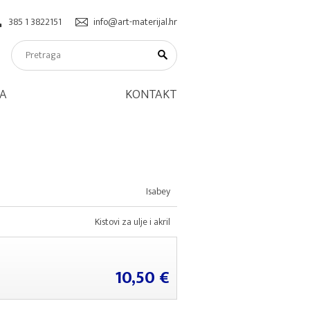
385 1 3822151
info@art-materijal.hr
A
KONTAKT
Isabey
Kistovi za ulje i akril
10,50 €