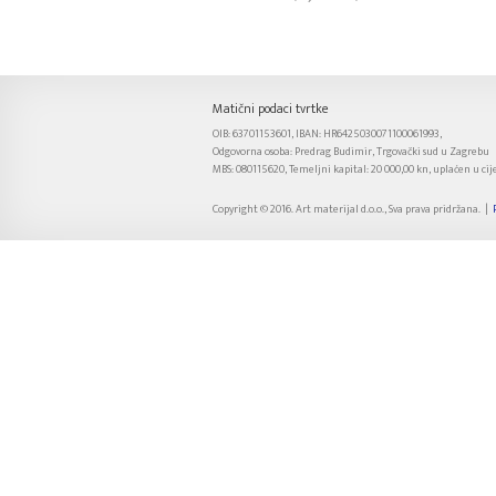
Matični podaci tvrtke
OIB: 63701153601, IBAN: HR6425030071100061993,
Odgovorna osoba: Predrag Budimir, Trgovački sud u Zagrebu
MBS: 080115620, Temeljni kapital: 20 000,00 kn, uplaćen u cije
Copyright © 2016. Art materijal d.o.o., Sva prava pridržana. |