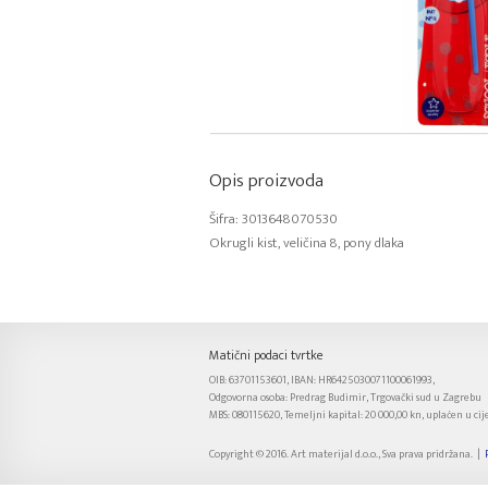
Opis proizvoda
Šifra: 3013648070530
Okrugli kist, veličina 8, pony dlaka
Matični podaci tvrtke
OIB: 63701153601, IBAN: HR6425030071100061993,
Odgovorna osoba: Predrag Budimir, Trgovački sud u Zagrebu
MBS: 080115620, Temeljni kapital: 20 000,00 kn, uplaćen u cije
Copyright © 2016. Art materijal d.o.o., Sva prava pridržana. |