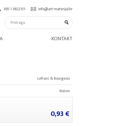
385 1 3822151
info@art-materijal.hr
A
KONTAKT
Lefranc & Bourgeois
Kistovi
0,93 €