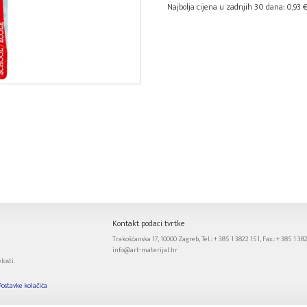
Najbolja cijena u zadnjih 30 dana: 0,93 €
Kontakt podaci tvrtke
Trakošćanska 17, 10000 Zagreb, Tel.: + 385 1 3822 151, Fax.: + 385 1 38
info@art-materijal.hr
losti.
Postavke kolačića