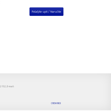
Pošaljite upit / Naručite
22 152, E-mail:
CREW 803