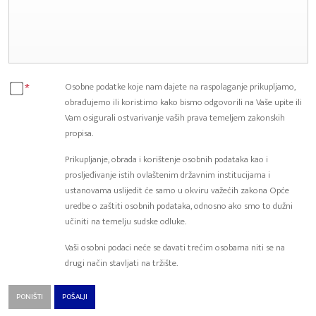
*
Osobne podatke koje nam dajete na raspolaganje prikupljamo,
obrađujemo ili koristimo kako bismo odgovorili na Vaše upite ili
Vam osigurali ostvarivanje vaših prava temeljem zakonskih
propisa.
Prikupljanje, obrada i korištenje osobnih podataka kao i
prosljeđivanje istih ovlaštenim državnim institucijama i
ustanovama uslijedit će samo u okviru važećih zakona Opće
uredbe o zaštiti osobnih podataka, odnosno ako smo to dužni
učiniti na temelju sudske odluke.
Vaši osobni podaci neće se davati trećim osobama niti se na
drugi način stavljati na tržište.