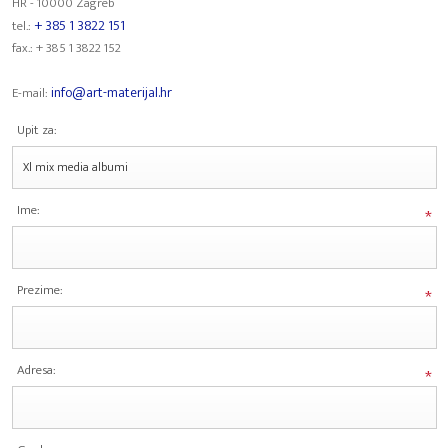
HR - 10000 Zagreb
+ 385 1 3822 151
tel.:
fax.: + 385 1 3822 152
info@art-materijal.hr
E-mail:
Upit za:
Ime:
*
Prezime:
*
Adresa:
*