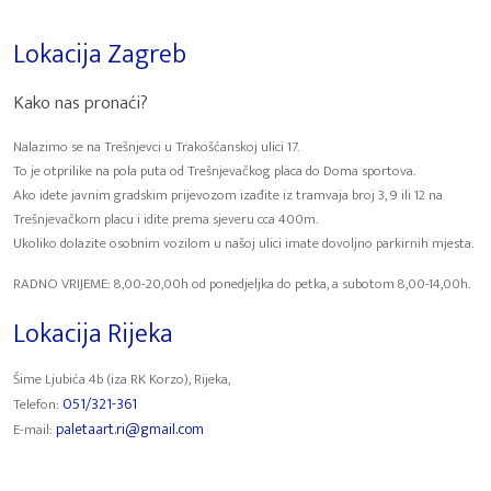
Lokacija Zagreb
Kako nas pronaći?
Nalazimo se na Trešnjevci u Trakošćanskoj ulici 17.
To je otprilike na pola puta od Trešnjevačkog placa do Doma sportova.
Ako idete javnim gradskim prijevozom izađite iz tramvaja broj 3, 9 ili 12 na
Trešnjevačkom placu i idite prema sjeveru cca 400m.
Ukoliko dolazite osobnim vozilom u našoj ulici imate dovoljno parkirnih mjesta.
RADNO VRIJEME: 8,00-20,00h od ponedjeljka do petka, a subotom 8,00-14,00h.
Lokacija Rijeka
Šime Ljubića 4b (iza RK Korzo), Rijeka,
051/321-361
Telefon:
paletaart.ri@gmail.com
E-mail: