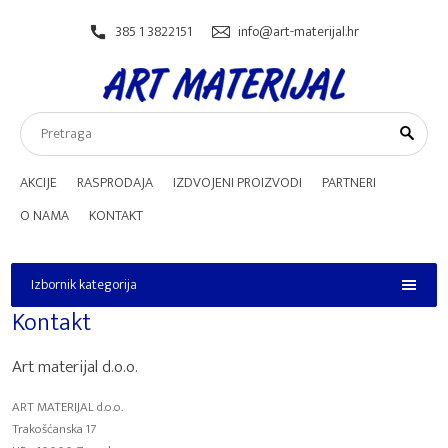
385 1 3822151
info@art-materijal.hr
AKCIJE
RASPRODAJA
IZDVOJENI PROIZVODI
PARTNERI
O NAMA
KONTAKT
Izbornik kategorija
Izbornik kategorija
Kontakt
Art materijal d.o.o.
ART MATERIJAL d.o.o.
Trakošćanska 17