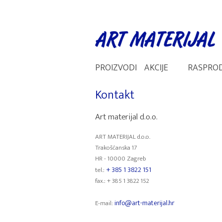
PROIZVODI
AKCIJE
RASPRO
Kontakt
Art materijal d.o.o.
ART MATERIJAL d.o.o.
Trakošćanska 17
HR - 10000 Zagreb
+ 385 1 3822 151
tel.:
fax.: + 385 1 3822 152
info@art-materijal.hr
E-mail: