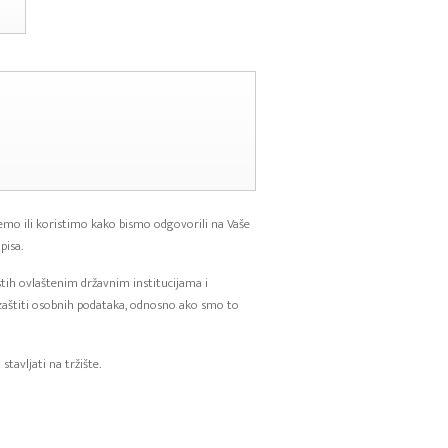
mo ili koristimo kako bismo odgovorili na Vaše
pisa.
istih ovlaštenim državnim institucijama i
zaštiti osobnih podataka, odnosno ako smo to
tavljati na tržište.