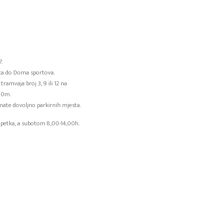
.
aca do Doma sportova.
ramvaja broj 3, 9 ili 12 na
400m.
mate dovoljno parkirnih mjesta.
petka, a subotom 8,00-14,00h.