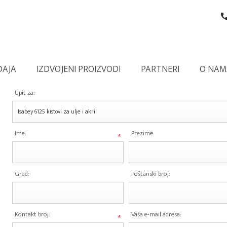
DAJA
IZDVOJENI PROIZVODI
PARTNERI
O NAM
Upit za:
Ime:
Prezime:
*
Grad:
Poštanski broj:
Kontakt broj:
Vaša e-mail adresa:
*