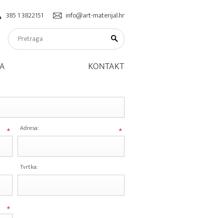
385 1 3822151
info@art-materijal.hr
A
KONTAKT
Adresa:
*
*
Tvrtka:
*