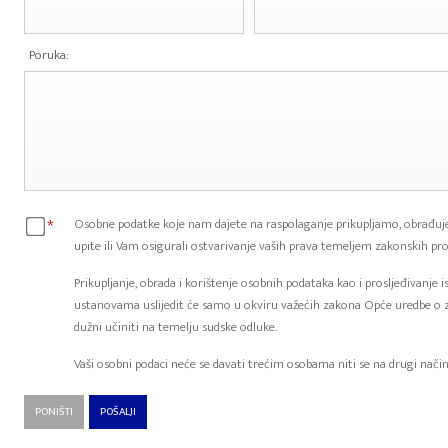
Poruka:
*
Osobne podatke koje nam dajete na raspolaganje prikupljamo, obrađuje
upite ili Vam osigurali ostvarivanje vaših prava temeljem zakonskih pro
Prikupljanje, obrada i korištenje osobnih podataka kao i prosljeđivanje 
ustanovama uslijedit će samo u okviru važećih zakona Opće uredbe o 
dužni učiniti na temelju sudske odluke.
Vaši osobni podaci neće se davati trećim osobama niti se na drugi način s