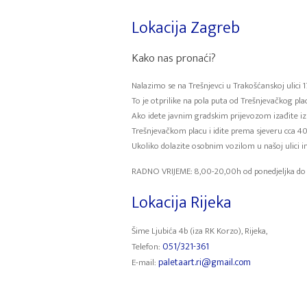
Lokacija Zagreb
Kako nas pronaći?
Nalazimo se na Trešnjevci u Trakošćanskoj ulici 17
To je otprilike na pola puta od Trešnjevačkog pl
Ako idete javnim gradskim prijevozom izađite iz t
Trešnjevačkom placu i idite prema sjeveru cca 
Ukoliko dolazite osobnim vozilom u našoj ulici i
RADNO VRIJEME: 8,00-20,00h od ponedjeljka do 
Lokacija Rijeka
Šime Ljubića 4b (iza RK Korzo), Rijeka,
051/321-361
Telefon:
paletaart.ri@gmail.com
E-mail: