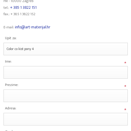
HR - 10000 Zagreb
+ 385 1 3822 151
tel.:
fax.: + 385 1 3822 152
info@art-materijal.hr
E-mail:
Upit za:
Ime:
*
Prezime:
*
Adresa:
*