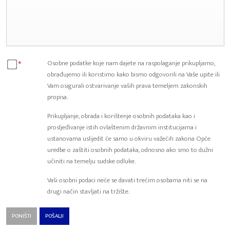
*
Osobne podatke koje nam dajete na raspolaganje prikupljamo,
obrađujemo ili koristimo kako bismo odgovorili na Vaše upite ili
Vam osigurali ostvarivanje vaših prava temeljem zakonskih
propisa.
Prikupljanje, obrada i korištenje osobnih podataka kao i
prosljeđivanje istih ovlaštenim državnim institucijama i
ustanovama uslijedit će samo u okviru važećih zakona Opće
uredbe o zaštiti osobnih podataka, odnosno ako smo to dužni
učiniti na temelju sudske odluke.
Vaši osobni podaci neće se davati trećim osobama niti se na
drugi način stavljati na tržište.