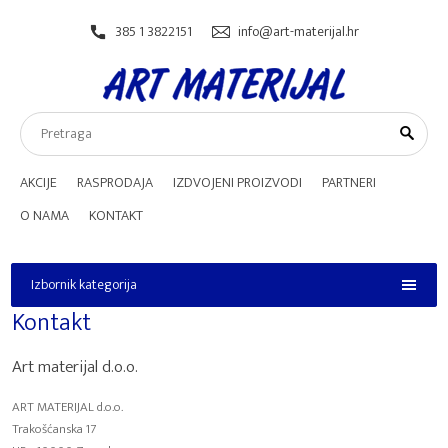
385 1 3822151
info@art-materijal.hr
AKCIJE
RASPRODAJA
IZDVOJENI PROIZVODI
PARTNERI
O NAMA
KONTAKT
Izbornik kategorija
Izbornik kategorija
Kontakt
Art materijal d.o.o.
ART MATERIJAL d.o.o.
Trakošćanska 17