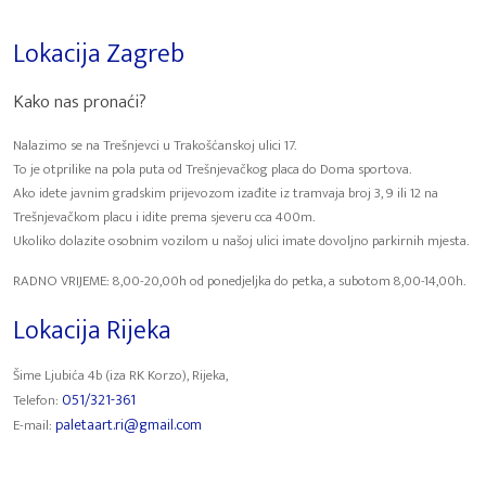
Lokacija Zagreb
Kako nas pronaći?
Nalazimo se na Trešnjevci u Trakošćanskoj ulici 17.
To je otprilike na pola puta od Trešnjevačkog placa do Doma sportova.
Ako idete javnim gradskim prijevozom izađite iz tramvaja broj 3, 9 ili 12 na
Trešnjevačkom placu i idite prema sjeveru cca 400m.
Ukoliko dolazite osobnim vozilom u našoj ulici imate dovoljno parkirnih mjesta.
RADNO VRIJEME: 8,00-20,00h od ponedjeljka do petka, a subotom 8,00-14,00h.
Lokacija Rijeka
Šime Ljubića 4b (iza RK Korzo), Rijeka,
051/321-361
Telefon:
paletaart.ri@gmail.com
E-mail: